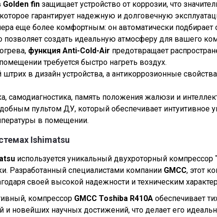
Golden fin
защищает устройство от коррозии, что значите
которое гарантирует надежную и долговечную эксплуата
ера еще более комфортным: он автоматически подбирает 
то позволяет создать идеальную атмосферу для вашего ко
огрева,
функция Anti-Cold-Air
предотвращает распростран
 помещении требуется быстро нагреть воздух.
штрих в дизайн устройства, а антикоррозионные свойства
а, самодиагностика, память положения жалюзи и интеллек
добным пультом ДУ, который обеспечивает интуитивное у
мпературы в помещении.
стемах Ishimatsu
matsu
используется уникальный двухроторный компрессор
ики. Разработанный специалистами компании
GMCC
, этот 
одаря своей высокой надежности и техническим характер
ивный, компрессор
GMCC Toshiba R410A
обеспечивает ти
ий и новейших научных достижений, что делает его идеа