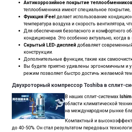
Антикоррозийное покрытие теплообменников 
теплообменника имеют специальное покрытие, 
Функция iFeel
делает использование кондицион
температура воздуха и скорость вентилятора, ч
Для обеспечения безопасного и комфортного об
кондиционера. Это особенно актуально, когда в
Скрытый LED-дисплей
добавляет современный 
конструкции.
Дополнительные функции, такие как самоочистк
Вы будете приятно удивлены эргономичным и у
режим позволяет быстро достичь желаемой те
Двухроторный компрессор Toshiba в сплит-си
В наших сплит-системах
Ishi
области климатической техн
на международном рынке благ
Компактный и высокоэффект
до 40-50%. Он стал результатом передовых технолог