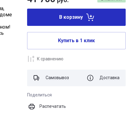
руб.
а,
 доме
В корзину
дном!
сь
Купить в 1 клик
К сравнению
Самовывоз
Доставка
Поделиться
Распечатать