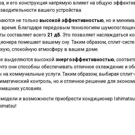
ера, и его конструкция напрямую влияет на общую эффект
изводительности вашего устройства.
ичаются не только
высокой эффективностью
, но и миним
е время. Благодаря передовым технологиям шумопоглощен
ты составляет всего
21 дБ
. Это позволяет наслаждаться к
иционера помешает вашему сну. Таким образом, сплит-сист
тихую, спокойную атмосферу в вашем доме.
кже выделяются высокой
энергоэффективностью
, соотв
 что они способны обеспечивать отличное охлаждение и об
 на коммунальные услуги. Таким образом, выбирая сплит-с
атический контроль, но и отличное решение для экономии
омашних условиях.
модели и возможности приобрести кондиционер Ishimatsu
imatsu!